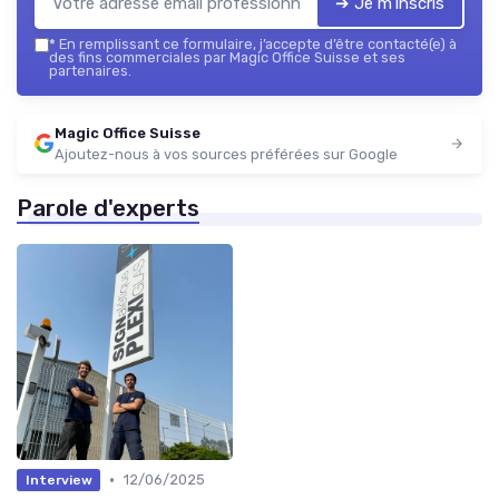
➔ Je m'inscris
*
En remplissant ce formulaire, j’accepte d’être contacté(e) à
des fins commerciales par Magic Office Suisse et ses
partenaires.
Magic Office Suisse
Ajoutez-nous à vos sources préférées sur Google
Parole d'experts
•
12/06/2025
Interview