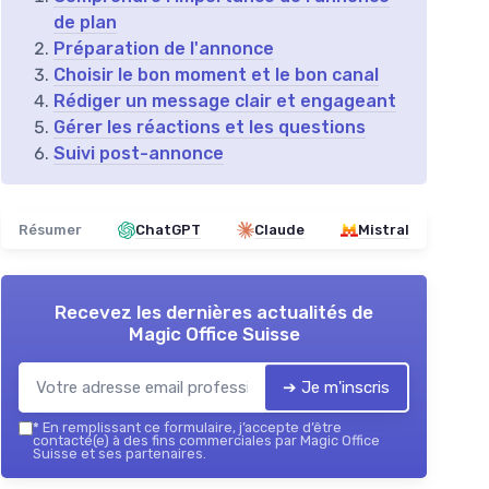
de plan
Préparation de l'annonce
Choisir le bon moment et le bon canal
Rédiger un message clair et engageant
Gérer les réactions et les questions
Suivi post-annonce
Résumer
ChatGPT
Claude
Mistral
Recevez les dernières actualités de
Magic Office Suisse
➔ Je m'inscris
*
En remplissant ce formulaire, j’accepte d’être
contacté(e) à des fins commerciales par Magic Office
Suisse et ses partenaires.