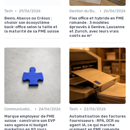
•
•
Tech
29/06/2026
Gestion du Bureau
26/06/2026
Bexio, Abacus ou Crésus :
Flex office et hybride en PME
choisir son écosystème
romande : 3 modèles
back-office selon la taille et
éprouvés à Genève, Lausanne
la maturité de sa PME suisse
et Zurich, avec leurs vrais
coûts au m²
•
•
Communication et Culture d'Entreprise
24/06/2026
Tech
22/06/2026
Marque employeur de PME
Automatisation des factures
suisse : construire son EVP
fournisseurs : RPA, OCR ou
sans agence ni budget
agent IA, ce qui marche
marketing en 90 jours
vraiment en PME romande