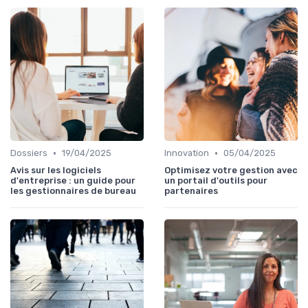
•
•
Dossiers
19/04/2025
Innovation
05/04/2025
Avis sur les logiciels
Optimisez votre gestion avec
d'entreprise : un guide pour
un portail d'outils pour
les gestionnaires de bureau
partenaires