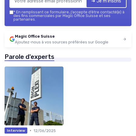
➔ Je m'inscris
*
En remplissant ce formulaire, j’accepte d’être contacté(e) à
des fins commerciales par Magic Office Suisse et ses
partenaires.
Magic Office Suisse
Ajoutez-nous à vos sources préférées sur Google
Parole d'experts
•
12/06/2025
Interview