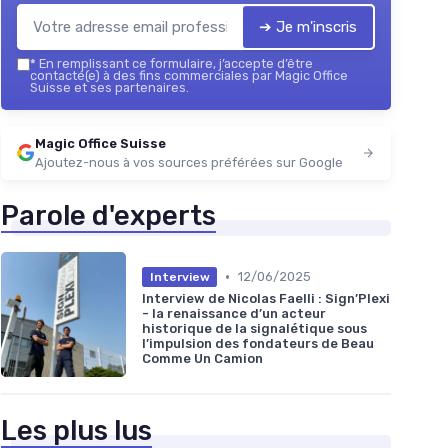
➔ Je m'inscris
*
En remplissant ce formulaire, j’accepte d’être
contacté(e) à des fins commerciales par Magic Office
Suisse et ses partenaires.
Magic Office Suisse
Ajoutez-nous à vos sources préférées sur Google
Parole d'experts
•
12/06/2025
Interview
Interview de Nicolas Faelli : Sign’Plexi
- la renaissance d’un acteur
historique de la signalétique sous
l’impulsion des fondateurs de Beau
Comme Un Camion
Les plus lus