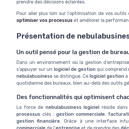
prendre des décisions éclairées.
Pour aller plus loin sur l’optimisation de vos outi
optimiser vos processus
et améliorer la performan
Présentation de nebulabusiness
Un outil pensé pour la gestion de bure
Dans un environnement où la gestion d’entreprise 
s’appuyer sur un
logiciel de gestion
qui comprend ré
nebulabusiness
se distingue. Ce
logiciel gestion
a 
quotidienne des bureaux, bien au-delà des outils gé
Des fonctionnalités qui optimisent ch
La force de
nebulabusiness logiciel
réside dans 
processus
clés :
gestion commerciale
,
facturat
gestion financière
. Grâce à une interface intui
commerciale
de l’
entreprise
et de prendre des
déc