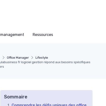
ce management
Ressources
e
Office Manager
Lifestyle
abusiness fr logiciel gestion répond aux besoins spécifiques
ers
Sommaire
Comprendre les défis uniques des office