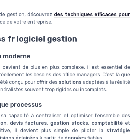
ls de gestion, découvrez
des techniques efficaces pour
ce de votre entreprise.
 fr logiciel gestion
au moderne
devient de plus en plus complexe, il est essentiel de
ellement les besoins des office managers. C’est là que
été conçu pour offrir des
solutions
adaptées à la réalité
néralistes souvent trop rigides ou incomplets.
aque processus
sa capacité à centraliser et optimiser l’ensemble des
ion
,
devis factures
,
gestion stocks
,
comptabilité
et
tive, il devient plus simple de piloter la
stratégie
isions éclairées
à partir de
données
fiables.